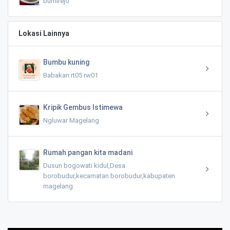
bumirejo
Lokasi Lainnya
Bumbu kuning
Babakan rt05 rw01
Kripik Gembus Istimewa
Ngluwar Magelang
Rumah pangan kita madani
Dusun bogowati kidul,Desa
borobudur,kecamatan borobudur,kabupaten
magelang