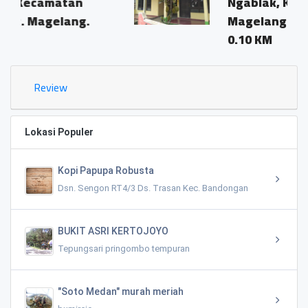
Ngablak, Kec. Srumbung,
.
Magelang
0.10 KM
Review
Lokasi Populer
Kopi Papupa Robusta
Dsn. Sengon RT4/3 Ds. Trasan Kec. Bandongan
BUKIT ASRI KERTOJOYO
Tepungsari pringombo tempuran
"Soto Medan" murah meriah