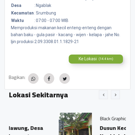
Desa
:
Ngablak
Kecamatan
:
Srumbung
Waktu
:
07:00 - 07:00 WIB
Memproduksi makanan kecil enteng-enteng dengan
bahan baku - gula pasir - kacang - wijen - kelapa - jahe No.
Ijin produksi 2.09.3308.01.1.1829-21
Ke Lokasi
(14.4 km)
Bagikan:
Lokasi Sekitarnya
Black Graphic
esa
Dusun Kedawung, Desa