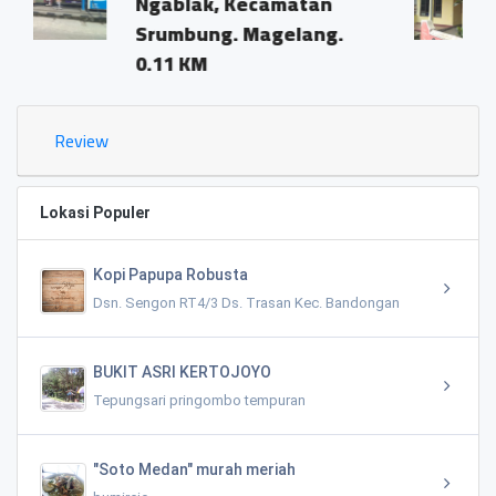
 Kecamatan
Ngablak, Kec. S
. Magelang.
Magelang
0.10 KM
Review
Lokasi Populer
Kopi Papupa Robusta
Dsn. Sengon RT4/3 Ds. Trasan Kec. Bandongan
BUKIT ASRI KERTOJOYO
Tepungsari pringombo tempuran
"Soto Medan" murah meriah