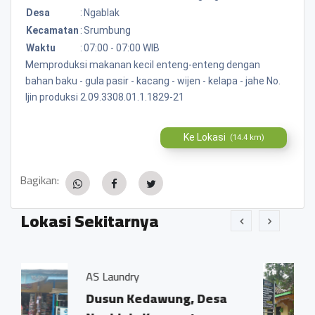
Desa
:
Ngablak
Kecamatan
:
Srumbung
Waktu
:
07:00 - 07:00 WIB
Memproduksi makanan kecil enteng-enteng dengan
bahan baku - gula pasir - kacang - wijen - kelapa - jahe No.
Ijin produksi 2.09.3308.01.1.1829-21
Ke Lokasi
(14.4 km)
Bagikan:
Lokasi Sekitarnya
Black Graphic
dawung, Desa
Dusun Kedawung