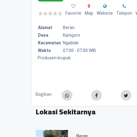
Favorite
Map
Website
Telepon
Alamat
:
Beran
Desa
:
Kanigoro
Kecamatan
:
Ngablak
Waktu
:
07:00 - 07:00 WIB
Produsen krupuk
Bagikan:
Lokasi Sekitarnya
SDN Kanigor