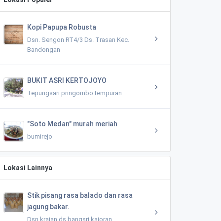
Kopi Papupa Robusta
Dsn. Sengon RT4/3 Ds. Trasan Kec.
Bandongan
BUKIT ASRI KERTOJOYO
Tepungsari pringombo tempuran
"Soto Medan" murah meriah
bumirejo
Lokasi Lainnya
Stik pisang rasa balado dan rasa
jagung bakar.
Dsn krajan,ds bangsri kajoran