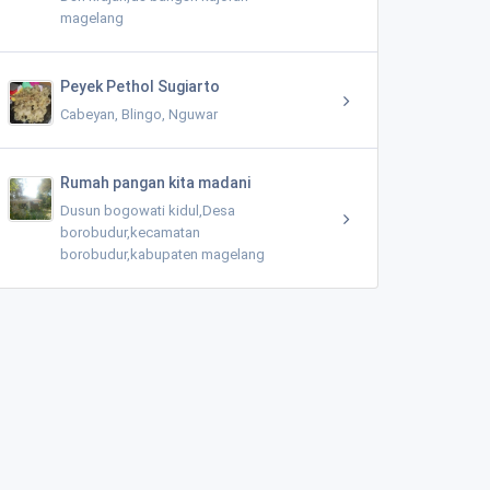
magelang
Peyek Pethol Sugiarto
Cabeyan, Blingo, Nguwar
Rumah pangan kita madani
Dusun bogowati kidul,Desa
borobudur,kecamatan
borobudur,kabupaten magelang
Mushola Al hidayah