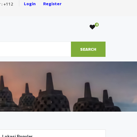
Login
Register
r : +112
0
SEARCH
Lokasi Populer