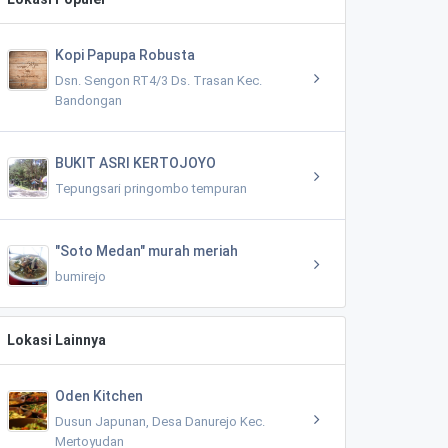
Kopi Papupa Robusta
Dsn. Sengon RT4/3 Ds. Trasan Kec.
Bandongan
BUKIT ASRI KERTOJOYO
Tepungsari pringombo tempuran
"Soto Medan" murah meriah
bumirejo
Lokasi Lainnya
Oden Kitchen
Dusun Japunan, Desa Danurejo Kec.
Mertoyudan