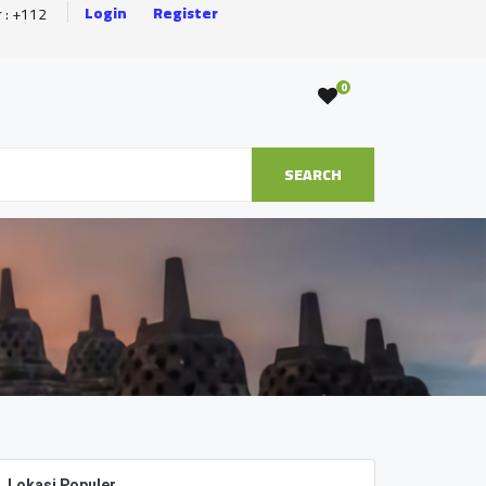
Login
Register
r : +112
0
SEARCH
Lokasi Populer