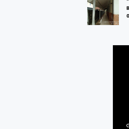
Beran Kanigoro Ngabl
0.05 KM