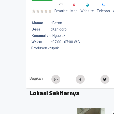
Favorite
Map
Website
Telepon
Alamat
:
Beran
Desa
:
Kanigoro
Kecamatan
:
Ngablak
Waktu
:
07:00 - 07:00 WIB
Produsen krupuk
Bagikan:
Lokasi Sekitarnya
SDN Kanigoro 1