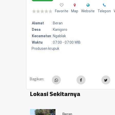
Favorite
Map
Website
Telepon
Alamat
:
Beran
Desa
:
Kanigoro
Kecamatan
:
Ngablak
Waktu
:
07:00 - 07:00 WIB
Produsen krupuk
Bagikan:
Lokasi Sekitarnya
SDN Kanigoro