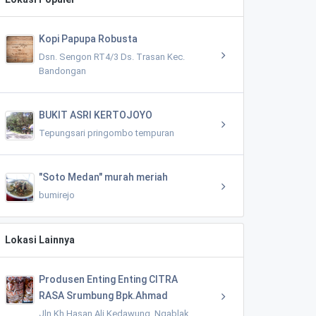
Kopi Papupa Robusta
Dsn. Sengon RT4/3 Ds. Trasan Kec.
Bandongan
BUKIT ASRI KERTOJOYO
Tepungsari pringombo tempuran
"Soto Medan" murah meriah
bumirejo
Lokasi Lainnya
Produsen Enting Enting CITRA
RASA Srumbung Bpk.Ahmad
Jln Kh Hasan Ali Kedawung, Ngablak