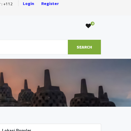
Login
Register
r : +112
0
SEARCH
Lokasi Populer