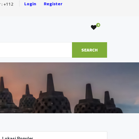
Login
Register
r : +112
0
SEARCH
Lokasi Populer