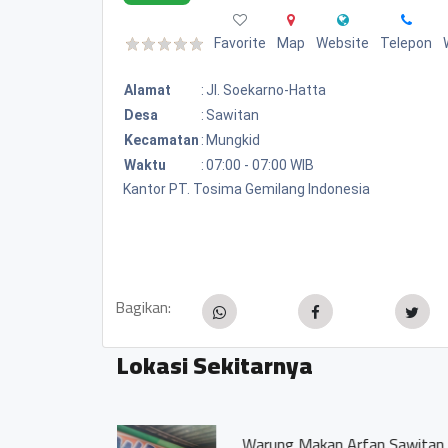
Favorite
Map
Website
Telepon
Alamat
:
Jl. Soekarno-Hatta
Desa
:
Sawitan
Kecamatan
:
Mungkid
Waktu
:
07:00 - 07:00 WIB
Kantor PT. Tosima Gemilang Indonesia
Bagikan:
Lokasi Sekitarnya
Disparpora