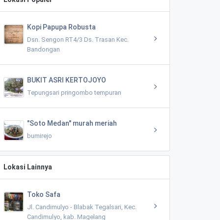
Kopi Papupa Robusta
Dsn. Sengon RT4/3 Ds. Trasan Kec.
Bandongan
BUKIT ASRI KERTOJOYO
Tepungsari pringombo tempuran
"Soto Medan" murah meriah
bumirejo
Lokasi Lainnya
Toko Safa
Jl. Candimulyo - Blabak Tegalsari, Kec.
Candimulyo, kab. Magelang