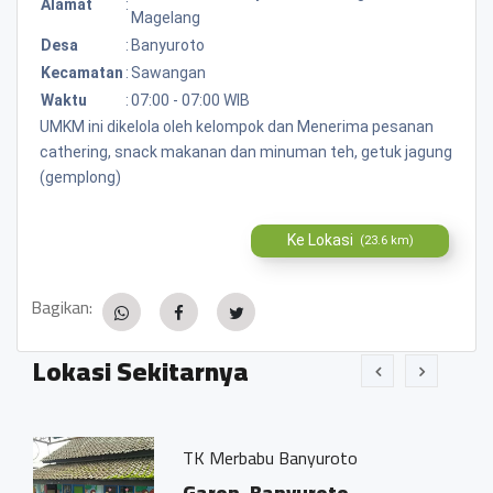
Alamat
:
Magelang
Desa
:
Banyuroto
Kecamatan
:
Sawangan
Waktu
:
07:00 - 07:00 WIB
UMKM ini dikelola oleh kelompok dan Menerima pesanan
cathering, snack makanan dan minuman teh, getuk jagung
(gemplong)
Ke Lokasi
(23.6 km)
Bagikan:
Lokasi Sekitarnya
TK Merbabu Banyuroto
Garon, Banyuroto,