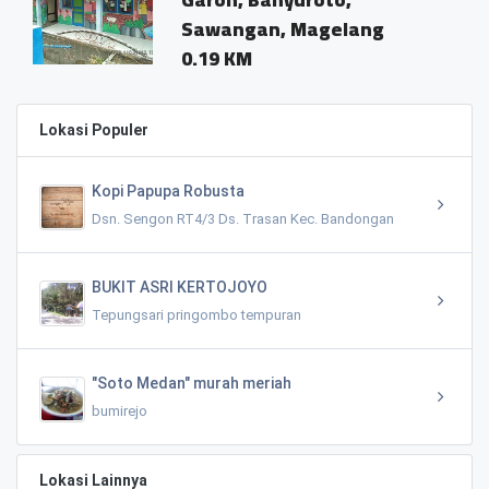
Sawangan, Magelang
0.19 KM
Lokasi Populer
Kopi Papupa Robusta
Dsn. Sengon RT4/3 Ds. Trasan Kec. Bandongan
BUKIT ASRI KERTOJOYO
Tepungsari pringombo tempuran
"Soto Medan" murah meriah
bumirejo
Lokasi Lainnya