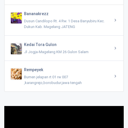
Bananakrezz
Dusun Candilopo Rt. 4 Rw. 1 Desa Banyubiru Kec.
Dukun Kab. Magelang JATENG
Kedai Tora Gulon
Jl Jogja-Magelang KM 26 Gulon Salam
Rempeyek
Bumen jelapan rt 01 rw 007
,karangrejo,borobudur.jawa tengah