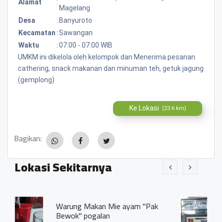
Alamat
:
Magelang
Desa
:
Banyuroto
Kecamatan
:
Sawangan
Waktu
:
07:00 - 07:00 WIB
UMKM ini dikelola oleh kelompok dan Menerima pesanan
cathering, snack makanan dan minuman teh, getuk jagung
(gemplong)
Ke Lokasi
(23.6 km)
Bagikan:
Lokasi Sekitarnya
akan Mie ayam "Pak
Pemerintah desa 
ogalan
Banyuroto