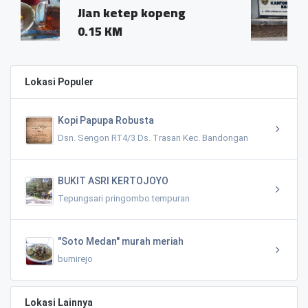
tep kopeng
0.17 KM
Lokasi Populer
Kopi Papupa Robusta
Dsn. Sengon RT4/3 Ds. Trasan Kec. Bandongan
BUKIT ASRI KERTOJOYO
Tepungsari pringombo tempuran
"Soto Medan" murah meriah
bumirejo
Lokasi Lainnya