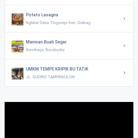
Potato Lasagna
Ngleter Desa Tlogorejo Kec. Grabag
Manisan Buah Segar
Bumiharjo, Borobudur
UMKM TEMPE KRIPIK BU TATIK
JL. SUDIRO TAMPIRKULON