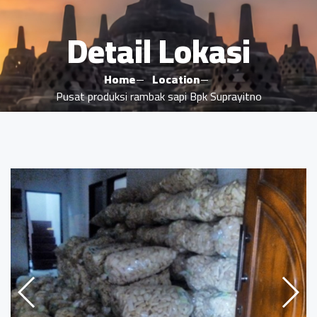
Detail Lokasi
Home
Location
Pusat produksi rambak sapi Bpk Suprayitno