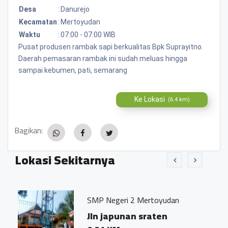
Desa
:
Danurejo
Kecamatan
:
Mertoyudan
Waktu
:
07:00 - 07:00 WIB
Pusat produsen rambak sapi berkualitas Bpk Suprayitno.
Daerah pemasaran rambak ini sudah meluas hingga
sampai kebumen, pati, semarang
Ke Lokasi
(6.4 km)
Bagikan:
Lokasi Sekitarnya
SMP Negeri 2 Mertoyudan
Jln japunan sraten