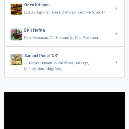
Oden Kitchen
Dusun Japunan, Desa Danurejo Kec. Mertoyudan
BKH Nafita
Dsn. Kemasan, Ds. Kebonrejo, Kec. Salaman
Sambel Pecel 'OB'
Jl. Mayor Human 19 Pakelsari, Bulurejo,
Mertoyudan, Magelang