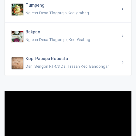
Tumpeng
Ngleter Desa Tlogorejo Kec. grabag
Bakpao
Ngleter Desa Tlogorejo, Kec. Grabag
Kopi Papupa Robusta
Dsn. Sengon RT4/3 Ds. Trasan Kec. Bandongan