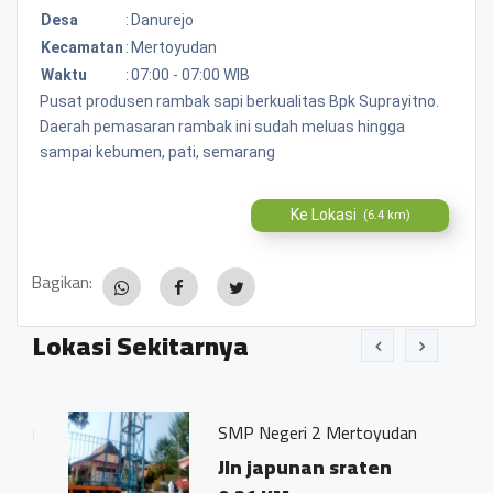
Desa
:
Danurejo
Kecamatan
:
Mertoyudan
Waktu
:
07:00 - 07:00 WIB
Pusat produsen rambak sapi berkualitas Bpk Suprayitno.
Daerah pemasaran rambak ini sudah meluas hingga
sampai kebumen, pati, semarang
Ke Lokasi
(6.4 km)
Bagikan:
Lokasi Sekitarnya
u
SMP Negeri 2 Mertoyudan
Jln japunan sraten