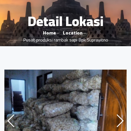
Detail Lokasi
Home
Location
Pusat produksi rambak sapi Bpk Suprayitno