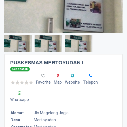
PUSKESMAS MERTOYUDAN I
Kesehatan
Favorite
Map
Website
Telepon
Whatsapp
Alamat
:
Jln Magelang Jogja
Desa
:
Mertoyudan
Kecamatan
:
Mertoyudan