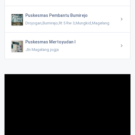
Puskesmas Pembantu Bumirejo
Drojogan,Bumirejo,Rt 5 Rw 3,Mungkid,Magelang
Puskesmas Mertoyudan I
Jln Magelang jogja