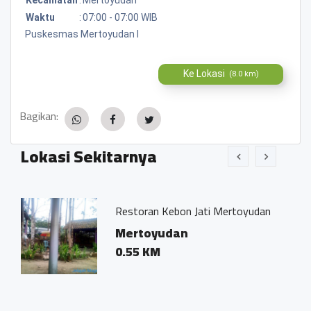
Waktu
:
07:00 - 07:00 WIB
Puskesmas Mertoyudan I
Ke Lokasi
(8.0 km)
Bagikan:
Lokasi Sekitarnya
Restoran Kebon Jati Mertoyudan
Kost W
Mertoyudan
Sumbe
0.55 KM
Mage
0.07 