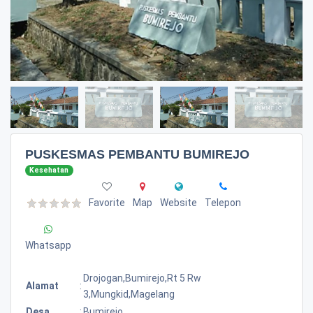
PUSKESMAS PEMBANTU BUMIREJO
Kesehatan
Favorite
Map
Website
Telepon
Whatsapp
Drojogan,bumirejo,rt 5 Rw
Alamat
:
3,mungkid,magelang
Desa
:
Bumirejo