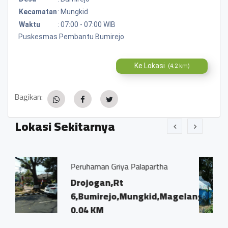
Kecamatan
:
Mungkid
Waktu
:
07:00 - 07:00 WIB
Puskesmas Pembantu Bumirejo
Ke Lokasi
(4.2 km)
Bagikan:
Lokasi Sekitarnya
aman Griya Palapartha
SDN 2 BUMIR
jogan,Rt
Jl.Soekarn
umirejo,Mungkid,Magelang
Mungkid
 KM
0.01 KM