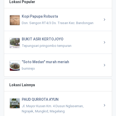
Lokasi Populer
Kopi Papupa Robusta
Dsn. Sengon RT4/3 Ds. Trasan Kec. Bandongan
BUKIT ASRI KERTOJOYO
Tepungsari pringombo tempuran
"Soto Medan" murah meriah
bumirejo
Lokasi Lainnya
PAUD QURROTA A'YUN
Jl. Mayor Kusen Km. 4 Dusun Nglaseman,
Ngrajek, Mungkid, Magelang