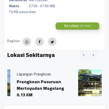
Waktu
:
07:00 - 07:00 WIB
Tk/KB pasuruhan
Ke Lokasi
(3.1 km)
Bagikan:
Lokasi Sekitarnya
rangkoan
MI Al Huda Pasuruha
n Pasuruan
Dusun Prangkoa
an Magelang
Pasuruhan, Mer
0.01 KM