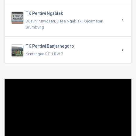
TK Pertiwi Ngablak
Dusun Purwosari, Desa Ngablak, Kecamatan
Srumbung
TK Pertiwi Banjarnegoro
Kentangan RT 1 RW 7