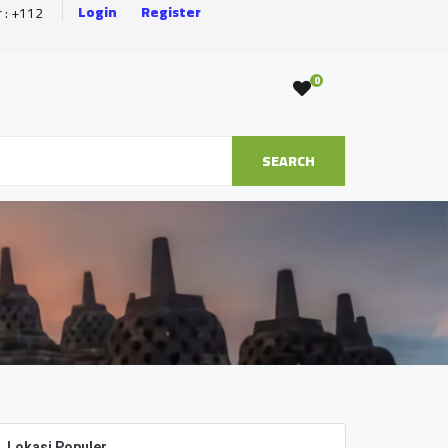
Login
Register
r : +112
0
SEARCH
Lokasi Populer