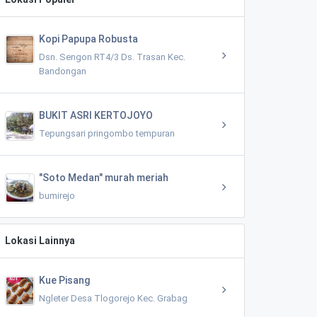
Kopi Papupa Robusta
Dsn. Sengon RT4/3 Ds. Trasan Kec.
Bandongan
BUKIT ASRI KERTOJOYO
Tepungsari pringombo tempuran
"Soto Medan" murah meriah
bumirejo
Lokasi Lainnya
Kue Pisang
Ngleter Desa Tlogorejo Kec. Grabag