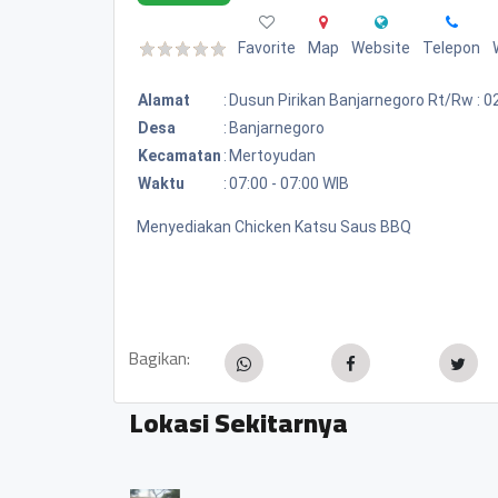
Favorite
Map
Website
Telepon
Alamat
:
Dusun Pirikan Banjarnegoro Rt/rw : 
Desa
:
Banjarnegoro
Kecamatan
:
Mertoyudan
Waktu
:
07:00 - 07:00 WIB
Menyediakan Chicken Katsu Saus BBQ
Bagikan:
Lokasi Sekitarnya