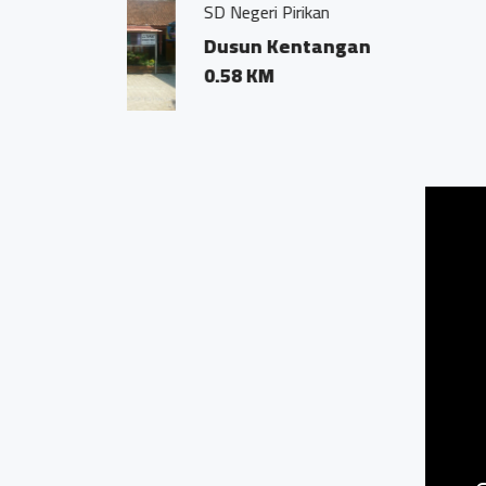
Kentang
Dsn K
0.55 