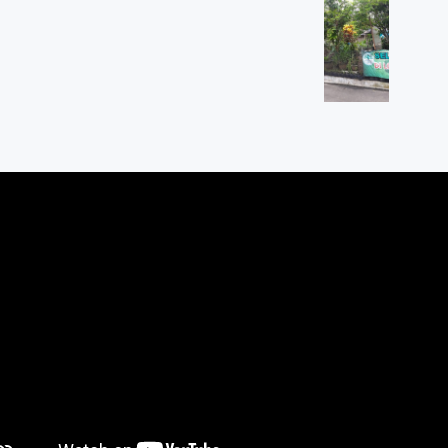
an Berseri
entangan RT 01/RW 07
KM