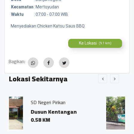
Kecamatan
:
Mertoyudan
Waktu
:
07:00 - 07:00 WIB
Menyediakan Chicken Katsu Saus BBQ
Ke Lokasi
(9.1 km)
Bagikan:
Lokasi Sekitarnya
eri Pirikan
Kentangan Bers
n Kentangan
Dsn Kentang
KM
0.55 KM