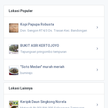
Lokasi Populer
Kopi Papupa Robusta
Dsn. Sengon RT4/3 Ds. Trasan Kec. Bandongan
BUKIT ASRI KERTOJOYO
Tepungsari pringombo tempuran
"Soto Medan" murah meriah
bumirejo
Lokasi Lainnya
Keripik Daun Singkong Norela
Meteseh Rt 003 RW 005 Sidoagung Tempuran