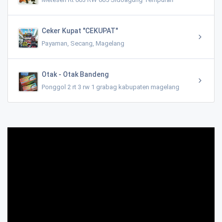
Ceker Kupat "CEKUPAT"
Payaman, Secang, Magelang
Otak - Otak Bandeng
Ponggol 2 rt 3 rw 1 grabag kabupaten magelang