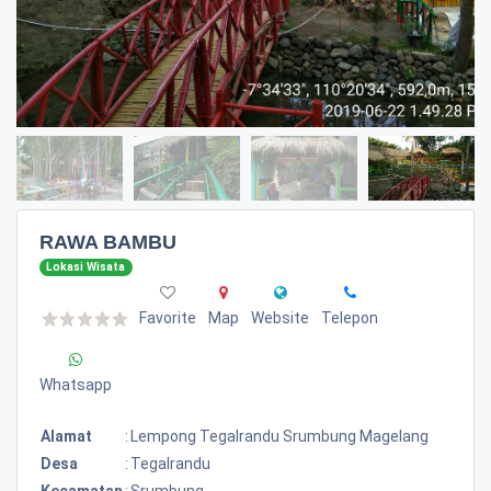
RAWA BAMBU
Lokasi Wisata
Favorite
Map
Website
Telepon
Whatsapp
Alamat
:
Lempong Tegalrandu Srumbung Magelang
Desa
:
Tegalrandu
Kecamatan
:
Srumbung