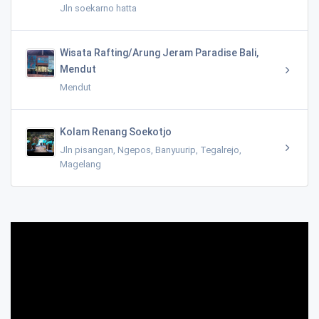
Jln soekarno hatta
Wisata Rafting/Arung Jeram Paradise Bali,
Mendut
Mendut
Kolam Renang Soekotjo
Jln pisangan, Ngepos, Banyuurip, Tegalrejo,
Magelang