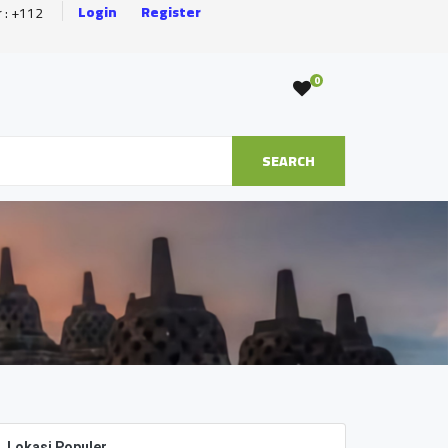
Login
Register
r : +112
0
SEARCH
Lokasi Populer