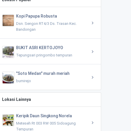
Kopi Papupa Robusta
Dsn. Sengon RT4/3 Ds. Trasan Kec.
Bandongan
BUKIT ASRI KERTOJOYO
Tepungsari pringombo tempuran
"Soto Medan" murah meriah
bumirejo
Lokasi Lainnya
Keripik Daun Singkong Norela
Meteseh Rt 003 RW 005 Sidoagung
Tempuran