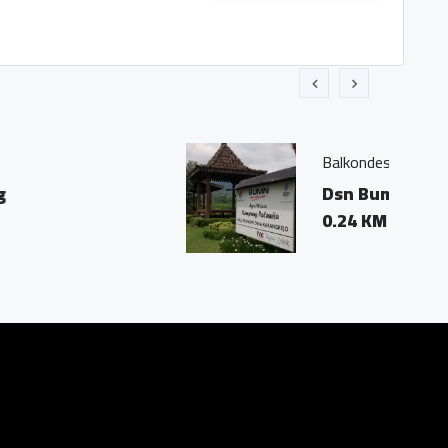
obudur
grejo Kec Borobudur