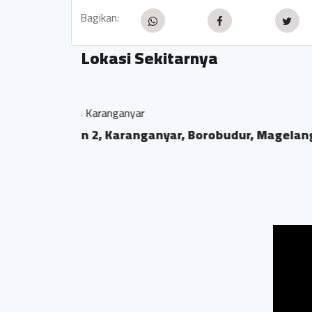
Bagikan:
Lokasi Sekitarnya
Balkondes Karangrejo Bor
Dsn Bumen Ds Karan
0.24 KM