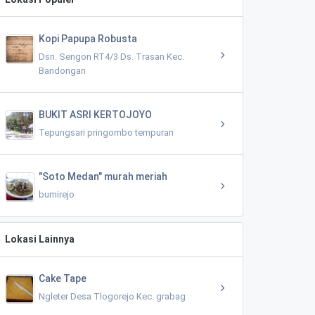
Kopi Papupa Robusta
Dsn. Sengon RT4/3 Ds. Trasan Kec.
Bandongan
BUKIT ASRI KERTOJOYO
Tepungsari pringombo tempuran
"Soto Medan" murah meriah
bumirejo
Lokasi Lainnya
Cake Tape
Ngleter Desa Tlogorejo Kec. grabag