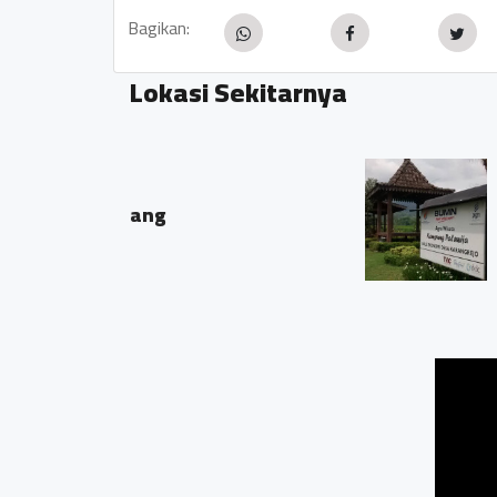
Bagikan:
Lokasi Sekitarnya
Balkondes Karangrejo Borob
Dsn Bumen Ds Karangr
0.24 KM