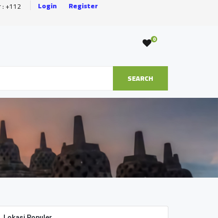
Login
Register
r : +112
0
SEARCH
Lokasi Populer