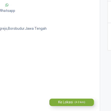
Whatsapp
grejo,borobudur.jawa Tengah
Ke Lokasi
(4.0 km)