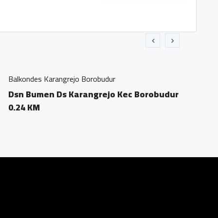
udur
ejo Kec Borobudur