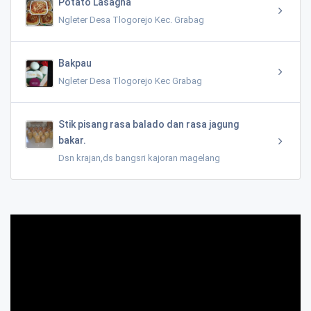
Potato Lasagna
Ngleter Desa Tlogorejo Kec. Grabag
Bakpau
Ngleter Desa Tlogorejo Kec Grabag
Stik pisang rasa balado dan rasa jagung
bakar.
Dsn krajan,ds bangsri kajoran magelang