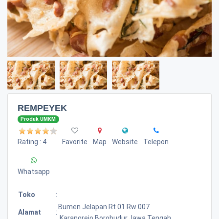
REMPEYEK
Produk UMKM
Rating : 4
Favorite
Map
Website
Telepon
Whatsapp
Toko
:
Bumen Jelapan Rt 01 Rw 007
Alamat
:
,karangrejo,borobudur.jawa Tengah