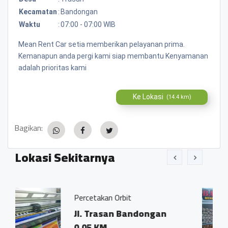
Kecamatan
:
Bandongan
Waktu
:
07:00 - 07:00 WIB
Mean Rent Car setia memberikan pelayanan prima.
Kemanapun anda pergi kami siap membantu Kenyamanan
adalah prioritas kami
Ke Lokasi
(14.4 km)
Bagikan:
Lokasi Sekitarnya
rcetakan Orbit
Bakso Pak
l. Trasan Bandongan
Dsn. Sen
.05 KM
Trasan 