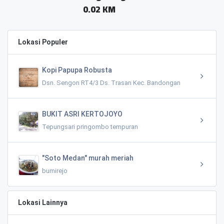
0.02 KM
Lokasi Populer
Kopi Papupa Robusta
Dsn. Sengon RT4/3 Ds. Trasan Kec. Bandongan
BUKIT ASRI KERTOJOYO
Tepungsari pringombo tempuran
"Soto Medan" murah meriah
bumirejo
Lokasi Lainnya