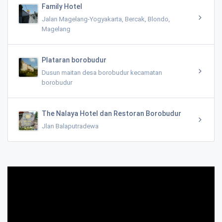
Family Hotel
Jalan Magelang-Yogyakarta, Bercak, Blondo,
Magelang
Plataran borobudur
Dusun maitan desa borobudur kecamatan
borobudur
The Nalaya Hotel dan Restoran Borobudur
Jlan Balaputradewa