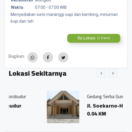
Waktu
:
07:00 - 07:00 WIB
Menyediakan sate maranggi sapi dan kambing, minuman
kopi dan teh
Ke Lokasi
(1.0 km)
Bagikan:
Lokasi Sekitarnya
r
Gedung Serba Guna PDAM
Jl. Soekarno-Hatta
0.04 KM