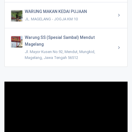
WARUNG MAKAN KEDAI PUJAAN
JL. MAGELANG - JOGJA KM 10
Warung SS (Spesial Sambal) Mendut
Magelang
Jl. Mayor Kusen No.92, Mendut, Mungkid,
Magelang, Jawa Tengah 56512