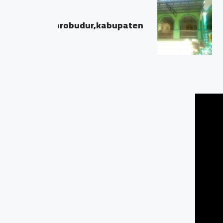
Masjid dusun maitan
,kabupaten
Dusun maitan,desa b
magelang
0.05 KM