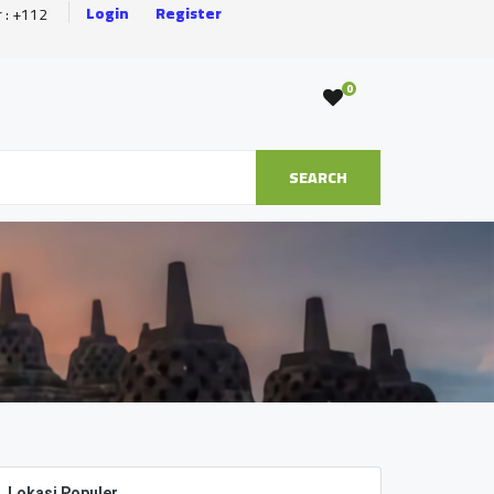
Login
Register
r : +112
0
SEARCH
Lokasi Populer