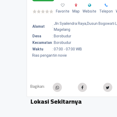
Favorite
Map
Website
Telepon
Jln Syailendra Raya,dusun Bogowati
Alamat
:
Magelang
Desa
:
Borobudur
Kecamatan
:
Borobudur
Waktu
:
07:00 - 07:00 WIB
Rias pengantin novie
Bagikan:
Lokasi Sekitarnya