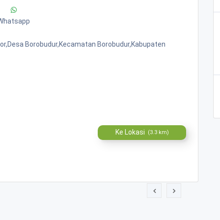
Whatsapp
 Lor,desa Borobudur,kecamatan Borobudur,kabupaten
Ke Lokasi
(3.3 km)