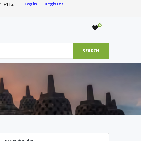
Login
Register
r : +112
0
SEARCH
Lokasi Populer