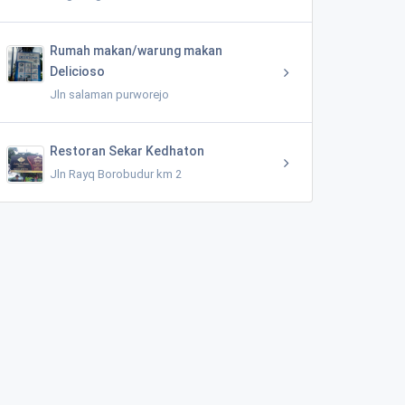
Rumah makan/warung makan
Delicioso
Jln salaman purworejo
Restoran Sekar Kedhaton
Jln Rayq Borobudur km 2