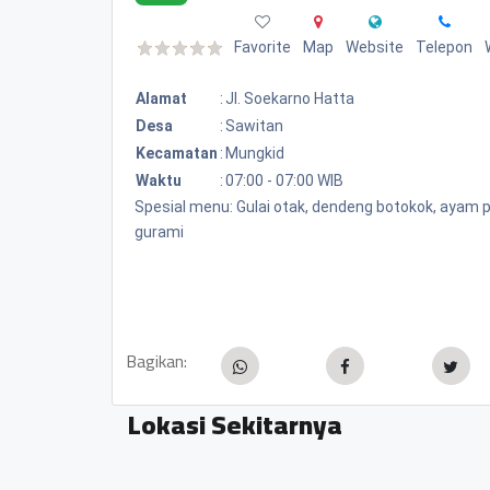
Favorite
Map
Website
Telepon
Alamat
:
Jl. Soekarno Hatta
Desa
:
Sawitan
Kecamatan
:
Mungkid
Waktu
:
07:00 - 07:00 WIB
Spesial menu: Gulai otak, dendeng botokok, ayam p
gurami
Bagikan:
Lokasi Sekitarnya