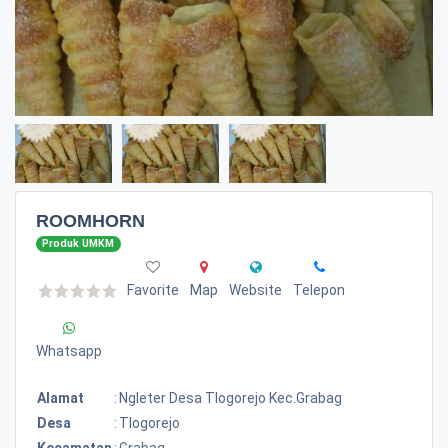
ROOMHORN
Produk UMKM
Favorite
Map
Website
Telepon
Whatsapp
Alamat
:
Ngleter Desa Tlogorejo Kec.grabag
Desa
:
Tlogorejo
Kecamatan
:
Grabag