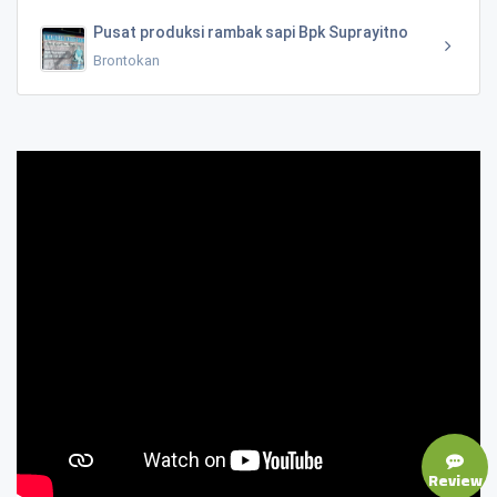
Pusat produksi rambak sapi Bpk Suprayitno
Brontokan
Review