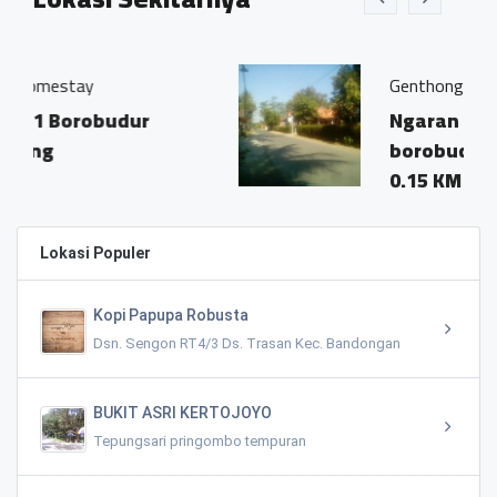
Genthong homestay
udur
Ngaran I-
borobudur,kec.borobu
0.15 KM
Lokasi Populer
Kopi Papupa Robusta
Dsn. Sengon RT4/3 Ds. Trasan Kec. Bandongan
BUKIT ASRI KERTOJOYO
Tepungsari pringombo tempuran