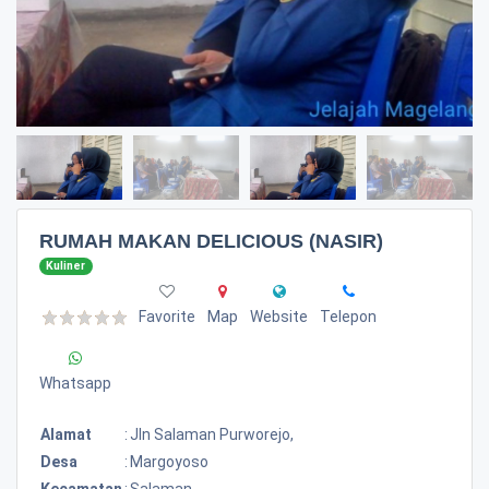
RUMAH MAKAN DELICIOUS (NASIR)
Kuliner
Favorite
Map
Website
Telepon
Whatsapp
Alamat
:
Jln Salaman Purworejo,
Desa
:
Margoyoso
Kecamatan
:
Salaman