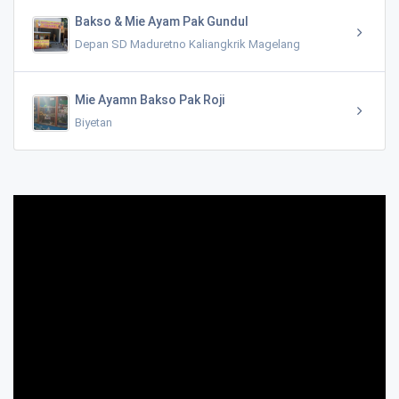
Bakso & Mie Ayam Pak Gundul
Depan SD Maduretno Kaliangkrik Magelang
Mie Ayamn Bakso Pak Roji
Biyetan