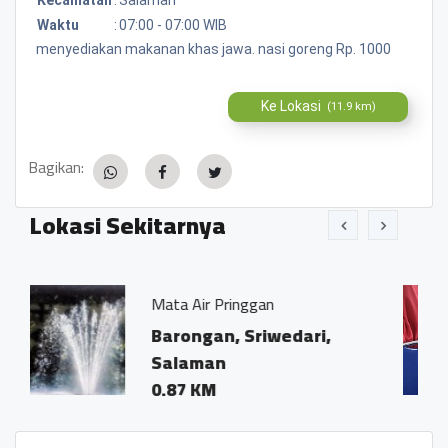
Waktu
:
07:00 - 07:00 WIB
menyediakan makanan khas jawa. nasi goreng Rp. 1000
Ke Lokasi
(11.9 km)
Bagikan:
Lokasi Sekitarnya
a Air Pringgan
RM Enak
rongan, Sriwedari,
Jalan ray
laman
purworeji
87 KM
0.01 KM