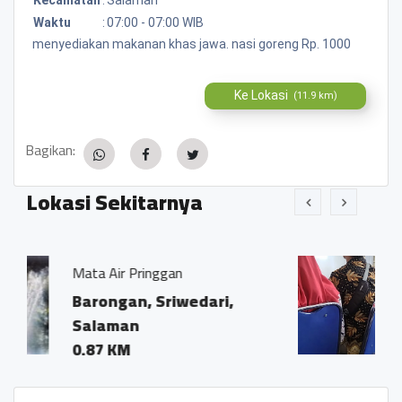
Waktu
:
07:00 - 07:00 WIB
menyediakan makanan khas jawa. nasi goreng Rp. 1000
Ke Lokasi
(11.9 km)
Bagikan:
Lokasi Sekitarnya
ggan
RM Enak
riwedari,
Jalan raya magela
purworeji
0.01 KM