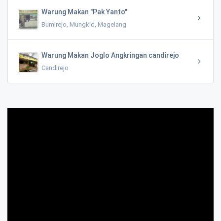
Warung Makan "Pak Yanto"
Bumirejo, Mungkid, Magelang
Warung Makan Joglo Angkringan candirejo
Candirejo