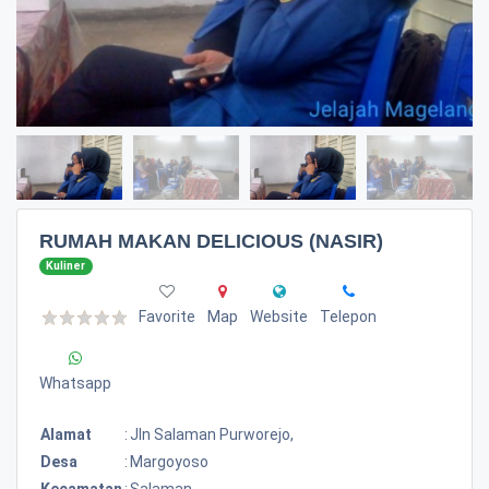
RUMAH MAKAN DELICIOUS (NASIR)
Kuliner
Favorite
Map
Website
Telepon
Whatsapp
Alamat
:
Jln Salaman Purworejo,
Desa
:
Margoyoso
Kecamatan
:
Salaman