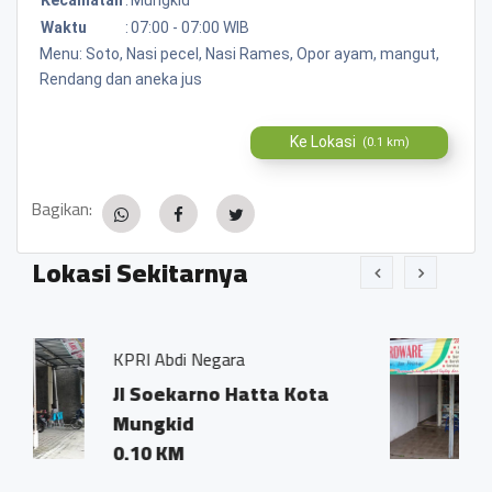
Waktu
:
07:00 - 07:00 WIB
Menu: Soto, Nasi pecel, Nasi Rames, Opor ayam, mangut,
Rendang dan aneka jus
Ke Lokasi
(0.1 km)
Bagikan:
Lokasi Sekitarnya
gara
Rumah Hardware
o Hatta Kota
Jl. Soekarno-Hatt
0.02 KM