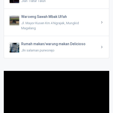
Jlan Tlatar Talun
Waroeng Sawah Mbak Ulfah
Jl. Mayor Kusen Km.4 Ngrajek, Mungkid
Magelang
Rumah makan/warung makan Delicioso
Jln salaman purworejo