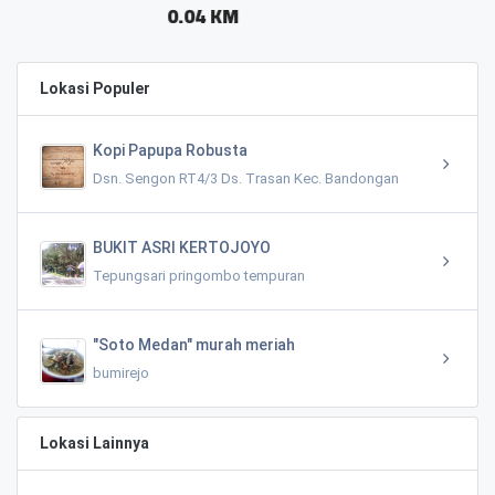
.04 KM
Lokasi Populer
Kopi Papupa Robusta
Dsn. Sengon RT4/3 Ds. Trasan Kec. Bandongan
BUKIT ASRI KERTOJOYO
Tepungsari pringombo tempuran
"Soto Medan" murah meriah
bumirejo
Lokasi Lainnya