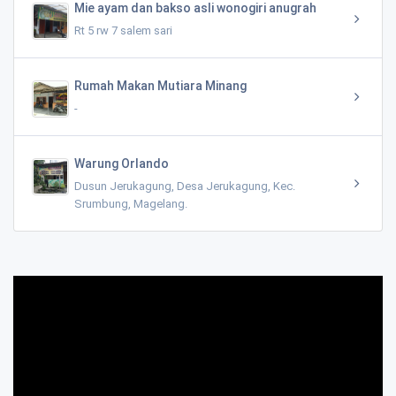
Mie ayam dan bakso asli wonogiri anugrah
Rt 5 rw 7 salem sari
Rumah Makan Mutiara Minang
-
Warung Orlando
Dusun Jerukagung, Desa Jerukagung, Kec.
Srumbung, Magelang.