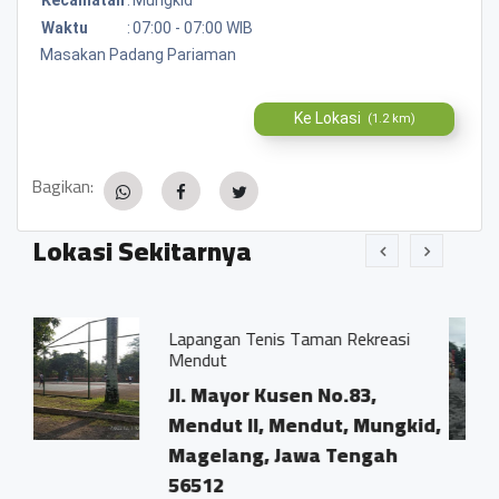
Waktu
:
07:00 - 07:00 WIB
Masakan Padang Pariaman
Ke Lokasi
(1.2 km)
Bagikan:
Lokasi Sekitarnya
pangan Tenis Taman Rekreasi
SPBU Men
endut
Jl.No 83 
l. Mayor Kusen No.83,
Mendut I
endut II, Mendut, Mungkid,
Magelan
agelang, Jawa Tengah
56512
6512
0.01 KM