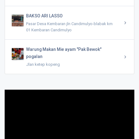
BAKSO ARI LASSO
Pasar Desa Kembaran jln Candimulyo-blabak km
01 Kembaran Candimulyo
Warung Makan Mie ayam "Pak Bewok"
pogalan
Jlan ketep kopeng