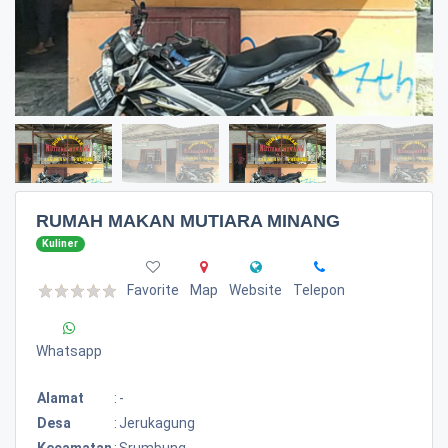
RUMAH MAKAN MUTIARA MINANG
Kuliner
Favorite
Map
Website
Telepon
Whatsapp
Alamat
:
-
Desa
:
Jerukagung
Kecamatan
:
Srumbung