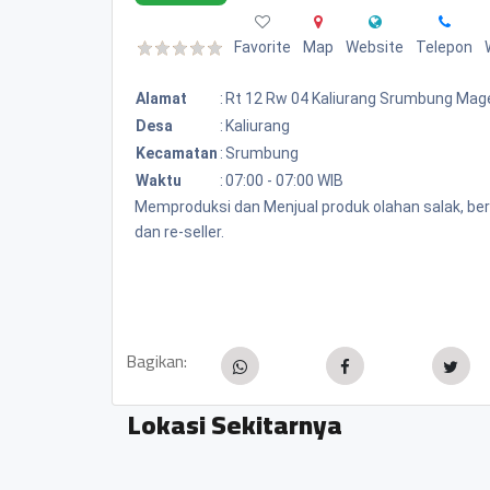
Favorite
Map
Website
Telepon
Alamat
:
Rt 12 Rw 04 Kaliurang Srumbung Mag
Desa
:
Kaliurang
Kecamatan
:
Srumbung
Waktu
:
07:00 - 07:00 WIB
Memproduksi dan Menjual produk olahan salak, beru
dan re-seller.
Bagikan:
Lokasi Sekitarnya