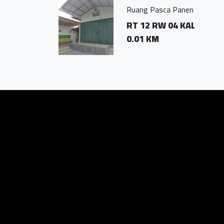
 Nglumut - Marsudi Utomo
RANG SRUMBUNG MAGELANG