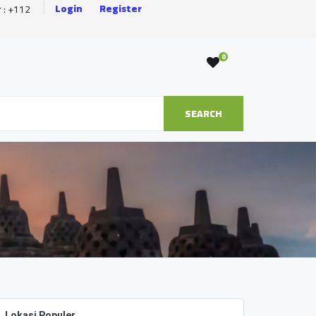
Login
Register
r : +112
0
SEARCH
Lokasi Populer