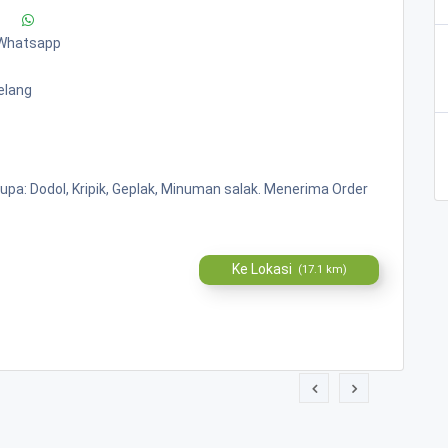
Whatsapp
elang
pa: Dodol, Kripik, Geplak, Minuman salak. Menerima Order
Ke Lokasi
(17.1 km)