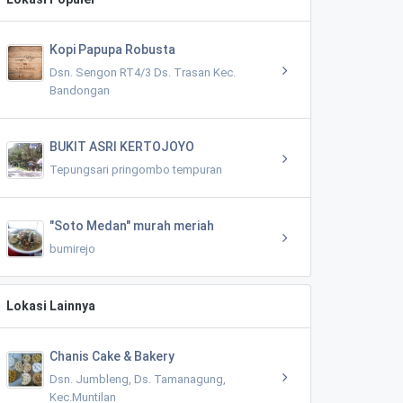
Kopi Papupa Robusta
Dsn. Sengon RT4/3 Ds. Trasan Kec.
Bandongan
BUKIT ASRI KERTOJOYO
Tepungsari pringombo tempuran
"Soto Medan" murah meriah
bumirejo
Lokasi Lainnya
Chanis Cake & Bakery
Dsn. Jumbleng, Ds. Tamanagung,
Kec.Muntilan