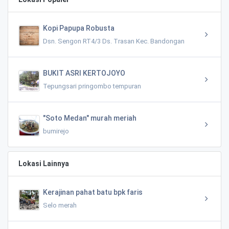
Kopi Papupa Robusta
Dsn. Sengon RT4/3 Ds. Trasan Kec. Bandongan
BUKIT ASRI KERTOJOYO
Tepungsari pringombo tempuran
"Soto Medan" murah meriah
bumirejo
Lokasi Lainnya
Kerajinan pahat batu bpk faris
Selo merah