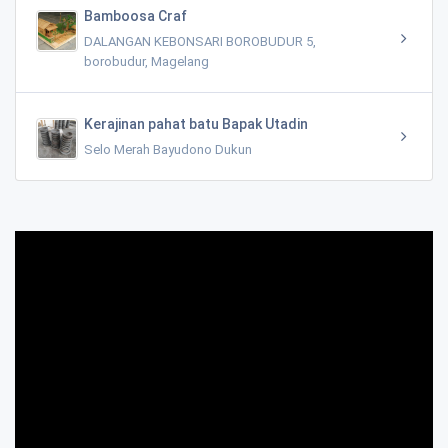
Bamboosa Craf
DALANGAN KEBONSARI BOROBUDUR 5,
borobudur, Magelang
Kerajinan pahat batu Bapak Utadin
Selo Merah Bayudono Dukun