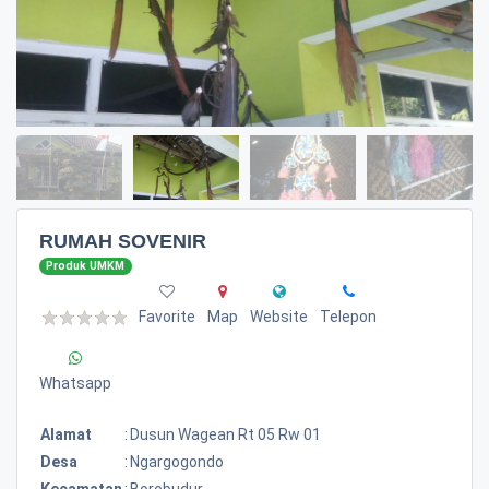
RUMAH SOVENIR
Produk UMKM
Favorite
Map
Website
Telepon
Whatsapp
Alamat
:
Dusun Wagean Rt 05 Rw 01
Desa
:
Ngargogondo
Kecamatan
:
Borobudur