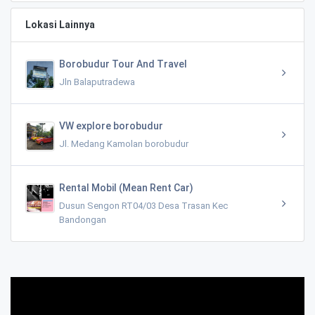
Lokasi Lainnya
Borobudur Tour And Travel
Jln Balaputradewa
VW explore borobudur
Jl. Medang Kamolan borobudur
Rental Mobil (Mean Rent Car)
Dusun Sengon RT04/03 Desa Trasan Kec
Bandongan