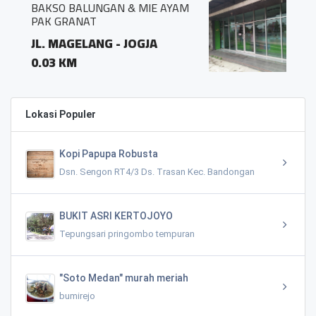
 & MIE AYAM
APOTEK RAHARDJO
Jl. Jogja Magelang
 JOGJA
0.02 KM
Lokasi Populer
Kopi Papupa Robusta
Dsn. Sengon RT4/3 Ds. Trasan Kec. Bandongan
BUKIT ASRI KERTOJOYO
Tepungsari pringombo tempuran
"Soto Medan" murah meriah
bumirejo