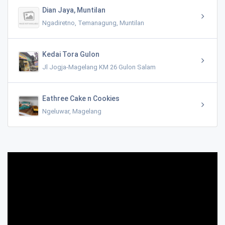
Dian Jaya, Muntilan
Ngadiretno, Temanagung, Muntilan
Kedai Tora Gulon
Jl Jogja-Magelang KM 26 Gulon Salam
Eathree Cake n Cookies
Ngeluwar, Magelang