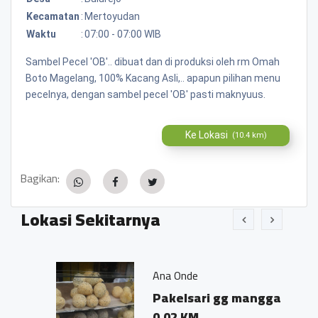
Kecamatan
:
Mertoyudan
Waktu
:
07:00 - 07:00 WIB
Sambel Pecel 'OB'.. dibuat dan di produksi oleh rm Omah
Boto Magelang, 100% Kacang Asli,.. apapun pilihan menu
pecelnya, dengan sambel pecel 'OB' pasti maknyuus.
Ke Lokasi
(10.4 km)
Bagikan:
Lokasi Sekitarnya
Ana Onde
Pakelsari gg mangga
0.02 KM