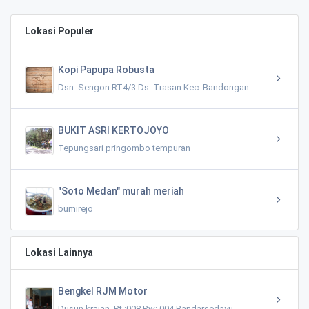
Lokasi Populer
Kopi Papupa Robusta
Dsn. Sengon RT4/3 Ds. Trasan Kec. Bandongan
BUKIT ASRI KERTOJOYO
Tepungsari pringombo tempuran
"Soto Medan" murah meriah
bumirejo
Lokasi Lainnya
Bengkel RJM Motor
Dusun krajan, Rt :008 Rw: 004 Bandarsedayu