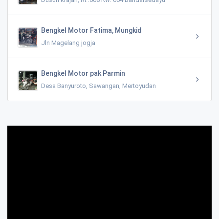
Bengkel Motor Fatima, Mungkid
Jln Magelang jogja
Bengkel Motor pak Parmin
Desa Banyuroto, Sawangan, Mertoyudan