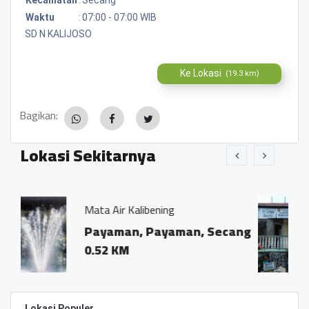
Waktu
:
07:00 - 07:00 WIB
SD N KALIJOSO
Ke Lokasi
(19.3 km)
Bagikan:
Lokasi Sekitarnya
 Kalibening
Pemerintah Desa 
an, Payaman, Secang
Dsn. Salakan
M
0.02 KM
Lokasi Populer