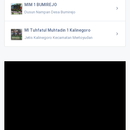
MIM 1 BUMIREJO
Dusun Nampan Desa Bumirejo
MI Tuhfatul Muhtadin 1 Kalinegoro
Jetis Kalinegoro Kecamatan Mertoyudan