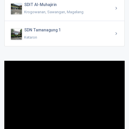
SDIT Al-Muhajirin
Krogowanan, Sawangan, Magelang
SDN Tamanagung 1
Ketaron