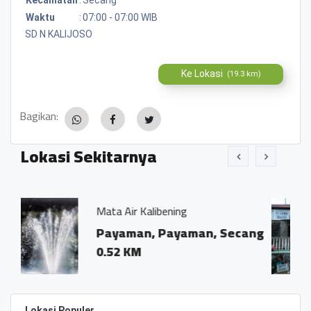
Waktu
:
07:00 - 07:00 WIB
SD N KALIJOSO
Ke Lokasi
(19.3 km)
Bagikan:
Lokasi Sekitarnya
ir Kalibening
Pemerintah Des
man, Payaman, Secang
Dsn. Salaka
KM
0.02 KM
Lokasi Populer