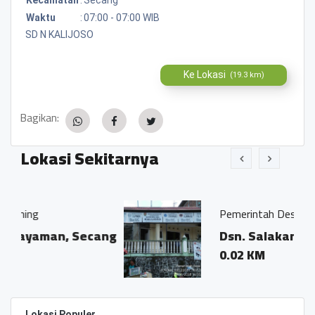
Waktu
:
07:00 - 07:00 WIB
SD N KALIJOSO
Ke Lokasi
(19.3 km)
Bagikan:
Lokasi Sekitarnya
Pemerintah Desa Kalijoso
 Secang
Dsn. Salakan RT 01 RW 02
0.02 KM
Lokasi Populer