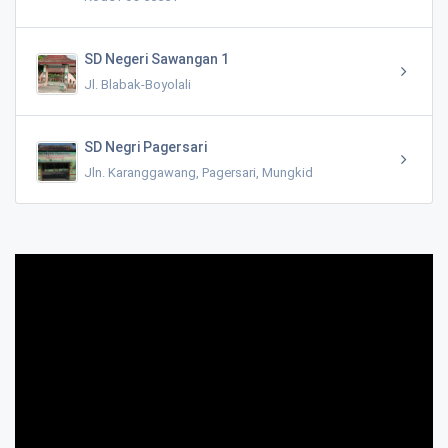
SD Negeri Sawangan 1
Jl. Blabak-Boyolali
SD Negri Pagersari
Jln. Karanggawang, Pagersari, Mungkid