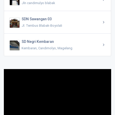
Jln candimulyo blabak
SDN Sawangan 03
Jl. Tembus Blabak-Boyolali
SD Negri Kembaran
Kembaran, Candimolyo, Magelang