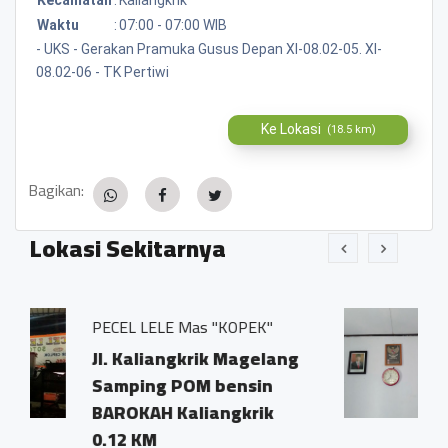
Waktu
:
07:00 - 07:00 WIB
- UKS - Gerakan Pramuka Gusus Depan XI-08.02-05. XI-
08.02-06 - TK Pertiwi
Ke Lokasi
(18.5 km)
Bagikan:
Lokasi Sekitarnya
 Mas "KOPEK"
BUMDes LINUWIH
ngkrik Magelang
Desa Kaliangkrik
POM bensin
Kaliangkrik
Kaliangkrik
0.03 KM