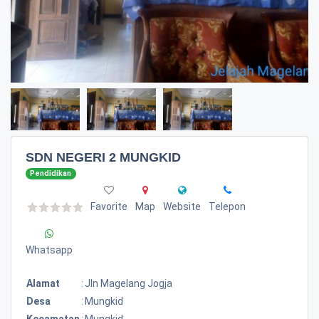
SDN NEGERI 2 MUNGKID
Pendidikan
Favorite
Map
Website
Telepon
Whatsapp
Alamat
:
Jln Magelang Jogja
Desa
:
Mungkid
Kecamatan
:
Mungkid