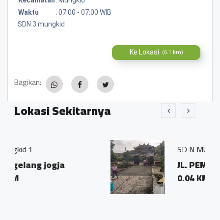
Waktu
:
07:00 - 07:00 WIB
SDN 3 mungkid
Ke Lokasi
(6.1 km)
Bagikan:
Lokasi Sekitarnya
SD N MUNGKID 2
JL. PEMANDIAN BLABAK
0.04 KM