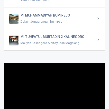
Tempuran, Magelang
MI MUHAMMADIYAH BUMIREJO
Dukuh Jonggrangan bumirejo
MI TUHFATUL MUBTADIN 2 KALINEGORO
Maliyan Kalinegoro Mertoyudan Magelang