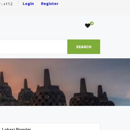
Login
Register
r : +112
0
SEARCH
Lokasi Populer