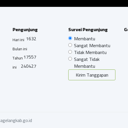
Pengunjung
Survei Pengunjung
G
1632
Membantu
Hari ini
Sangat Membantu
Bulan ini
Tidak Membantu
17557
Tahun
Sangat Tidak
240427
Membantu
ini
Kirim Tanggapan
agelangkab.go.id