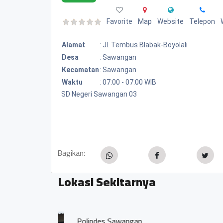
Favorite
Map
Website
Telepon
Alamat
:
Jl. Tembus Blabak-Boyolali
Desa
:
Sawangan
Kecamatan
:
Sawangan
Waktu
:
07:00 - 07:00 WIB
SD Negeri Sawangan 03
Bagikan:
Lokasi Sekitarnya
RM. Padang Mutiara