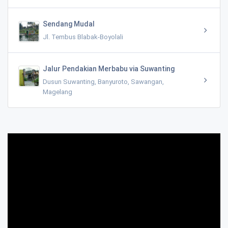
Sendang Mudal
Jl. Tembus Blabak-Boyolali
Jalur Pendakian Merbabu via Suwanting
Dusun Suwanting, Banyuroto, Sawangan,
Magelang