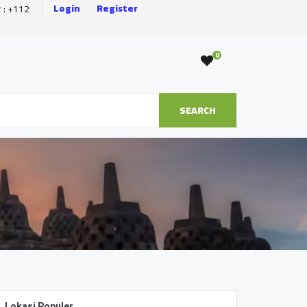
Login
Register
r : +112
0
SEARCH
Lokasi Populer