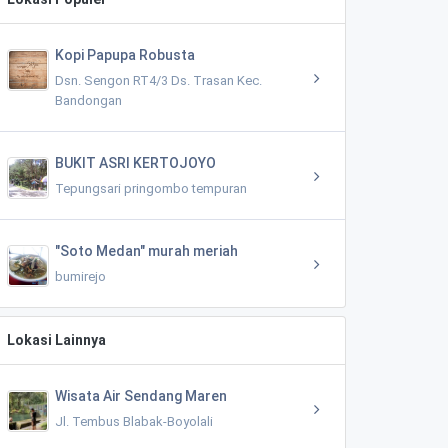
Kopi Papupa Robusta
Dsn. Sengon RT4/3 Ds. Trasan Kec.
Bandongan
BUKIT ASRI KERTOJOYO
Tepungsari pringombo tempuran
"Soto Medan" murah meriah
bumirejo
Lokasi Lainnya
Wisata Air Sendang Maren
Jl. Tembus Blabak-Boyolali