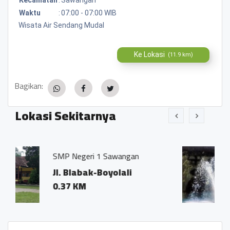
Waktu
:
07:00 - 07:00 WIB
Wisata Air Sendang Mudal
Ke Lokasi
(11.9 km)
Bagikan:
Lokasi Sekitarnya
i 1 Sawangan
Mata Air Ma Senda
k-Boyolali
Mudal, Sawang
Sawangan
0.01 KM