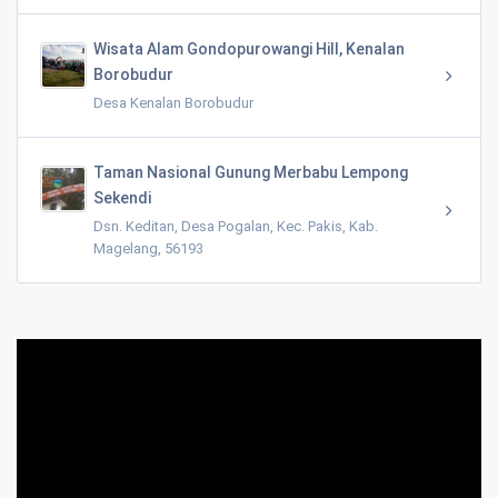
Wisata Alam Gondopurowangi Hill, Kenalan
Borobudur
Desa Kenalan Borobudur
Taman Nasional Gunung Merbabu Lempong
Sekendi
Dsn. Keditan, Desa Pogalan, Kec. Pakis, Kab.
Magelang, 56193