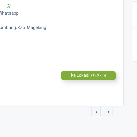
Whatsapp
Srumbung, Kab. Magelang
Ke Lokasi
(15.3 km)