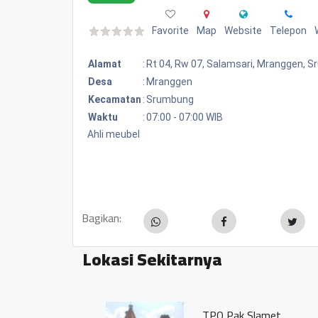
Favorite
Map
Website
Telepon
Alamat
:
Rt 04, Rw 07, Salamsari, Mranggen, 
Desa
:
Mranggen
Kecamatan
:
Srumbung
Waktu
:
07:00 - 07:00 WIB
Ahli meubel
Bagikan:
Lokasi Sekitarnya
TPQ Pak Slamet