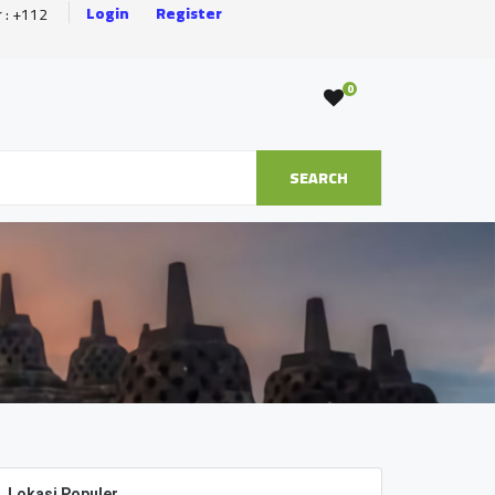
Login
Register
r : +112
0
SEARCH
Lokasi Populer