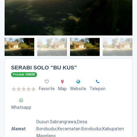
SERABI SOLO "BU KUS"
Produk UMKM
Favorite
Map
Website
Telepon
Whatsapp
Dusun Sabrangrawa,desa
Alamat
:
Borobudur,kecamatan Borobudur,kabupaten
Magelang