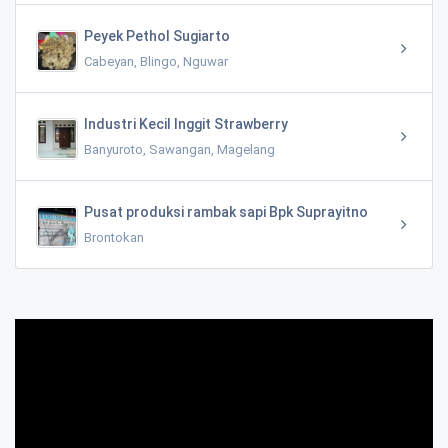
Peyek Pethol Sugiarto
Cabeyan, Blingo, Nguwar
Industri Kecil Inggit Strawberry
Banyuroto, Sawangan, Magelang
Pusat produksi rambak sapi Bpk Suprayitno
Brontokan