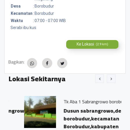
Desa
:
Borobudur
Kecamatan
:
Borobudur
Waktu
:
07:00 - 07:00 WIB
Serabi ibu kus
Ke Lokasi
(2.9 km)
Bagikan:
Lokasi Sekitarnya
Tk Aba 1 Sabrangrowo borobudur
growo-
Dusun sabrangrowo,desa
borobudur,kecamatan
Borobudur,kabupaten