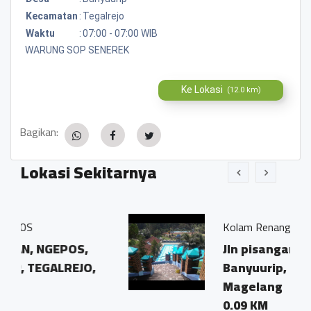
Kecamatan
:
Tegalrejo
Waktu
:
07:00 - 07:00 WIB
WARUNG SOP SENEREK
Ke Lokasi
(12.0 km)
Bagikan:
Lokasi Sekitarnya
Kolam Renang Soekotjo
S,
Jln pisangan, Ngepos,
JO,
Banyuurip, Tegalrejo,
Magelang
0.09 KM