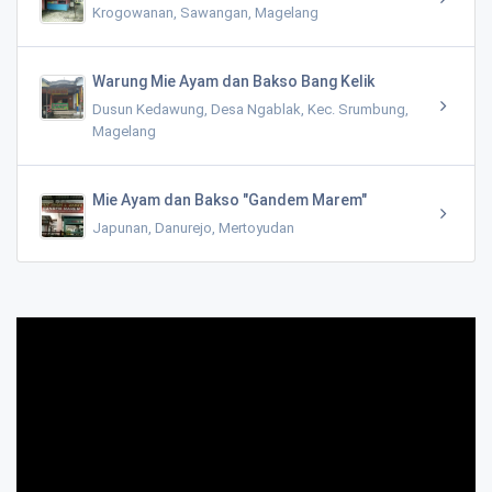
Krogowanan, Sawangan, Magelang
Warung Mie Ayam dan Bakso Bang Kelik
Dusun Kedawung, Desa Ngablak, Kec. Srumbung,
Magelang
Mie Ayam dan Bakso "Gandem Marem"
Japunan, Danurejo, Mertoyudan