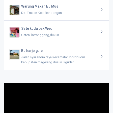
Warung Makan Bu Mus
Ds. Trasan Kec. Bandongan
Sate kuda pak Wed
Gaten, ketonggeng,dukun
Bu harjo gule
Jalan syailendra raya kecamatan borobudur
kabupaten magelang dusun jligudan