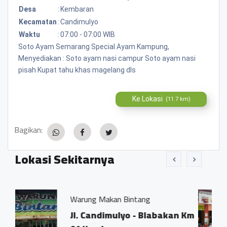
Desa
:
Kembaran
Kecamatan
:
Candimulyo
Waktu
:
07:00 - 07:00 WIB
Soto Ayam Semarang Special Ayam Kampung,
Menyediakan : Soto ayam nasi campur Soto ayam nasi
pisah Kupat tahu khas magelang dls
Ke Lokasi
(11.7 km)
Bagikan:
Lokasi Sekitarnya
ng Makan Bintang
TB. Bango So
Candimulyo - Blabakan Km
Kebonrejo,