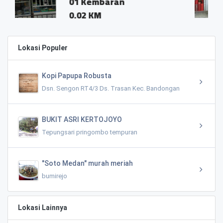
Kembaran
Candimoly
 KM
0.01 KM
Lokasi Populer
Kopi Papupa Robusta
Dsn. Sengon RT4/3 Ds. Trasan Kec. Bandongan
BUKIT ASRI KERTOJOYO
Tepungsari pringombo tempuran
"Soto Medan" murah meriah
bumirejo
Lokasi Lainnya